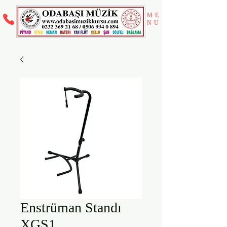
ME
NU
Enstrüman Standı
XGS1