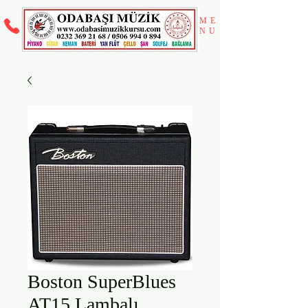
ME
NU
Boston SuperBlues
AT15 Lambalı