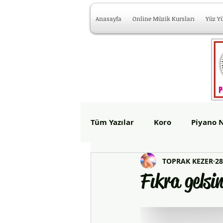
Anasayfa
Online Müzik Kursları
Yüz Y
Tüm Yazılar
Koro
Piyano N
TOPRAK KEZER
28
Yan Flüt Kursu İzmir
Oda
Fıkra gelsi