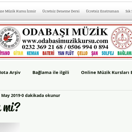
üze Müzik Kursu İzmir
Ücretsiz Deneme Dersi
Ücretsiz Enstruman
Sık
ota Arşiv
Bağlama ile ilgili
Online Müzik Kursları 
 May 2019
0 dakikada okunur
başı Sahne
n mi?